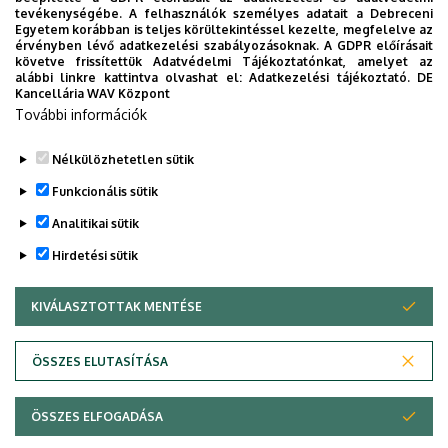
A mentor és szakértői
felhívásról
tevékenységébe. A felhasználók személyes adatait a Debreceni
Egyetem korábban is teljes körültekintéssel kezelte, megfelelve az
https://niu.hu/hu/service/szakertoi-felhivas
a
honlapon
érvényben lévő adatkezelési szabályozásoknak. A GDPR előírásait
olvashatnak bővebben.
követve frissítettük Adatvédelmi Tájékoztatónkat, amelyet az
alábbi linkre kattintva olvashat el:
Adatkezelési tájékoztató.
DE
Kancellária WAV Központ
További információk
Nélkülözhetetlen sütik
Funkcionális sütik
Legutóbbi frissítés:
2024. 09. 26. 11:50
Analitikai sütik
Hirdetési sütik
KIVÁLASZTOTTAK MENTÉSE
WITHDRAW CONSENT
ÖSSZES ELUTASÍTÁSA
Adatvédelem
Adatvédelem
ÖSSZES ELFOGADÁSA
Copyright © 2026 Unideb