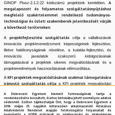
A
GINOP Plusz-2.1.2-22 kódszámú projektünk keretében.
megalapozott és folyamatos szolgáltatásnyújtáshoz
megfelelő szakértelemmel rendelkező tudományos-
technológiai és üzleti szakemberek jelentkezését várják
a következő területeken:
projektfejlesztési szolgáltatás
A
célja a vállalkozások
innovációs projektmenedzsment képességeinek fejlesztése,
illetve hatékonyságának növelése, a kutatás-fejlesztési, és
innovációs javaslatok szakszerű kidolgozásának
támogatásával a projektek sikeres megvalósításának és a
projekteredmények hasznosításának előmozdítása.
KFI projektek megvalósításának szakmai támogatására
A
irányuló szolgáltatás
célja
a KFI projektek megvalósítási
időszaka alatt (elsődlegesen a GINOP Plusz-2.1.1-24-es kódú
A Debreceni Egyetem kiemelt fontosságúnak tartja a
vállalkozások
felhíváson) kedvezményezett
rendelkezésére bocsátott, illetve birtokába jutott személyes adatok
számára
tudományos, illetve üzleti szakmai támogatás,
védelmét. Ezúton tájékoztatjuk Önt, hogy a Debreceni Egyetem a
2018. május 25. napjától kötelezően alkalmazandó Általános
mentorálás biztosítása
személyre szabott
.
Adatvédelmi Rendelet alapján felülvizsgálta folyamatait és
beépítette a GDPR előírásait az adatkezelési és adatvédelmi