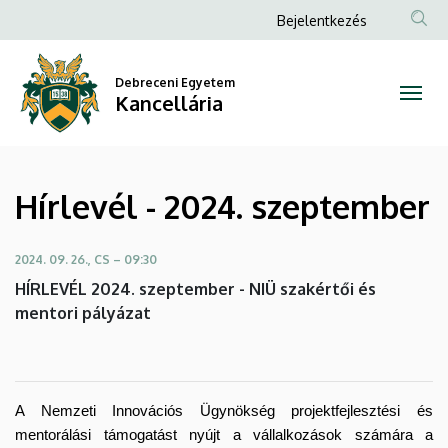
Hírlevél
Ugrás
Anonim
Bejelentkezés
a
Felhasználói
-
tartalomra
fiók
Debreceni Egyetem
2024.
Kancellária
menüje
szeptember
|
Hírlevél - 2024. szeptember
Kancellária
2024. 09. 26., CS – 09:30
HÍRLEVÉL 2024. szeptember - NIÜ szakértői és
mentori pályázat
A Nemzeti Innovációs Ügynökség projektfejlesztési és
mentorálási támogatást nyújt a vállalkozások számára a