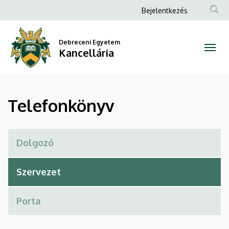
Telefonkönyv
Ugrás
Anonim
Bejelentkezés
a
Felhasználói
|
tartalomra
fiók
Debreceni Egyetem
Kancellária
Kancellária
menüje
Telefonkönyv