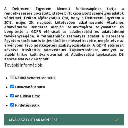
Tudományos Főigazgatóság
A Debreceni Egyetem kiemelt fontosságúnak tartja a
rendelkezésére bocsátott, illetve birtokába jutott személyes adatok
UNIPASS Kártyamenedzsment Központ
védelmét. Ezúton tájékoztatjuk Önt, hogy a Debreceni Egyetem a
2018. május 25. napjától kötelezően alkalmazandó Általános
Vállalati Koordinációs Központ
Adatvédelmi Rendelet alapján felülvizsgálta folyamatait és
beépítette a GDPR előírásait az adatkezelési és adatvédelmi
Webportál-, Alkalmazásfejlesztés és VIR Központ
tevékenységébe. A felhasználók személyes adatait a Debreceni
(WAV)
Egyetem korábban is teljes körültekintéssel kezelte, megfelelve az
érvényben lévő adatkezelési szabályozásoknak. A GDPR előírásait
Zeneművészeti Kar
követve frissítettük Adatvédelmi Tájékoztatónkat, amelyet az
alábbi linkre kattintva olvashat el:
Adatkezelési tájékoztató.
DE
Kancellária WAV Központ
További információk
Dolgozói adatmódosítás igénylése a DE
telefonkönyvében
|
Külső személyek rögzítése a
Nélkülözhetetlen sütik
DE telefonkönyvében
|
Súgó
|
Hibabejelentés
Funkcionális sütik
Analitikai sütik
Hirdetési sütik
KIVÁLASZTOTTAK MENTÉSE
WITHDRAW CONSENT