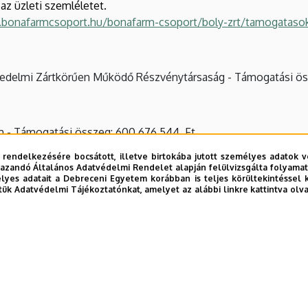
 az üzleti szemléletet.
.bonafarmcsoport.hu/bonafarm-csoport/boly-zrt/tamogataso
edelmi Zártkörűen Működő Részvénytársaság - Támogatási öss
m - Támogatási összeg: 600 676 544 Ft
 338 107 836 Ft
 rendelkezésére bocsátott, illetve birtokába jutott személyes adatok v
azandó Általános Adatvédelmi Rendelet alapján felülvizsgálta folyamata
yes adatait a Debreceni Egyetem korábban is teljes körültekintéssel 
tük Adatvédelmi Tájékoztatónkat, amelyet az alábbi linkre kattintva olv