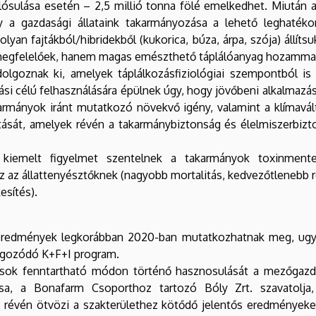
ósulása esetén – 2,5 millió tonna fölé emelkedhet. Miután a
y a gazdasági állataink takarmányozása a lehető leghaté
lyan fajtákból/hibridekből (kukorica, búza, árpa, szója) állí
megfelelőek, hanem magas emészthető táplálóanyag hozammal 
olgoznak ki, amelyek táplálkozásfiziológiai szempontból is 
i célú felhasználására épülnek úgy, hogy jövőbeni alkalmazá
rmányok iránt mutatkozó növekvő igény, valamint a klímaválto
jtását, amelyek révén a takarmánybiztonság és élelmiszerbiz
kiemelt figyelmet szentelnek a takarmányok toxinmente
z az állattenyésztőknek (nagyobb mortalitás, kedvezőtlenebb 
esítés).
eredmények legkorábban 2020-ban mutatkozhatnak meg, ugya
 tagozódó K+F+I program.
dások fenntartható módon történő hasznosulását a mezőgaz
zása, a Bonafarm Csoporthoz tartozó Bóly Zrt. szavatolj
 révén ötvözi a szakterülethez kötődő jelentős eredményeket 