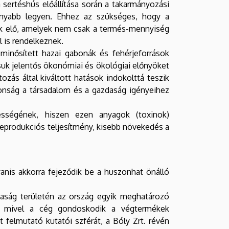
 sertéshús előállítása során a takarmányozási
konyabb legyen. Ehhez az szükséges, hogy a
tsuk elő, amelyek nem csak a termés-mennyiség
is rendelkeznek.
minősített hazai gabonák és fehérjeforrások
suk jelentős ökonómiai és ökológiai előnyöket
zás által kiváltott hatások indokolttá teszik
tonság a társadalom és a gazdaság igényeihez
sségének, hiszen ezen anyagok (toxinok)
reprodukciós teljesítmény, kisebb növekedés a
nis akkorra fejeződik be a huszonhat önálló
daság területén az ország egyik meghatározó
a, mivel a cég gondoskodik a végtermékek
felmutató kutatói szférát, a Bóly Zrt. révén