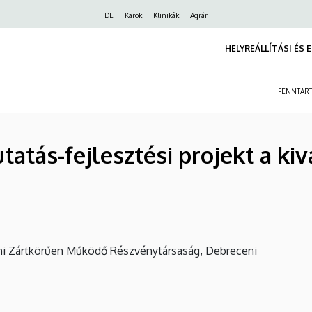
Felső
DE
Karok
Klinikák
Agrár
navigáció
HELYREÁLLÍTÁSI ÉS 
FENNTART
atás-fejlesztési projekt a ki
tkörűen Működő Részvénytársaság, Debreceni