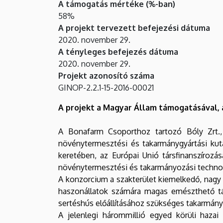
A támogatás mértéke (%-ban)
58%
A projekt tervezett befejezési dátuma
2020. november 29.
A tényleges befejezés dátuma
2020. november 29.
Projekt azonosító száma
GINOP-2.2.1-15-2016-00021
A projekt a Magyar Állam támogatásával, a
A Bonafarm Csoporthoz tartozó Bóly Zrt.
növénytermesztési és takarmánygyártási kuta
keretében, az Európai Unió társfinanszírozá
növénytermesztési és takarmányozási technoló
A konzorcium a szakterület kiemelkedő, nagy 
haszonállatok számára magas emészthető tá
sertéshús előállításához szükséges takarmány
A jelenlegi hárommillió egyed körüli haza