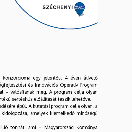
konzorciuma egy jelentős, 4 éven átívelő
ágfejlesztési és Innovációs Operatív Program
sal – valósítanak meg. A program célja olyan
ékű sertéshús előállítását teszik lehetővé.
ésére épül. A kutatási program célja olyan, a
k kidolgozása, amelyek kiemelkedő minőségű
millió tonnát, ami – Magyarország Kormánya