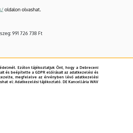
k/
oldalon olvashat.
zeg: 991 726 738 Ft
édelmét. Ezúton tájékoztatjuk Önt, hogy a Debreceni
it és beépítette a GDPR előírásait az adatkezelési és
kezelte, megfelelve az érvényben lévő adatkezelési
ashat el:
Adatkezelési tájékoztató.
DE Kancellária WAV