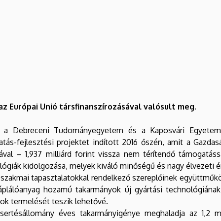
z Európai Unió társfinanszírozásával valósult meg.
, a Debreceni Tudományegyetem és a Kaposvári Egyetem 
tás-fejlesztési projektet indított 2016 őszén, amit a Gazdas
sával – 1,937 milliárd forint vissza nem térítendő támogatás
giák kidolgozása, melyek kiváló minőségű és nagy élvezeti ért
szakmai tapasztalatokkal rendelkező szereplőinek együttműköd
plálóanyag hozamú takarmányok új gyártási technológiána
ok termelését teszik lehetővé.
i sertésállomány éves takarmányigénye meghaladja az 1,2 