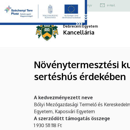
Növénytermesztési
Ugrás
Felső
+36 52 512 700
Telefonkönyv
e-mail
a
kapcsolat
kutatás-
tartalomra
menü
fejlesztési
Debreceni Egyetem
Kancellária
projekt
a
Növénytermesztési kut
kiváló
sertéshús érdekében
minőségű
sertéshús
A kedvezményezett neve
érdekében
Bólyi Mezőgazdasági Termelő és Kereskedelmi Zár
|
Egyetem, Kaposvári Egyetem
A szerződött támogatás összege
Kancellária
1 930 511 118 Ft