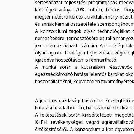
sertéságazat fejlesztési programjának megval
költségek aránya 70% fölötti, fontos, hog
megtermelésre kerülő abraktakarmány-bázist o
és annak kémiai összetétele szempontjából 
A konzorciumi tagok olyan technológiákat d
nemesítésére, termesztésére és takarmányozás
jelentsen az ágazat számára. A minőségi taka
olyan agrotechnológiai fejlesztések végreha
igazodva hosszútávon is fenntartható.
A munka során a kutatásban résztvevők 
egészségkárosító hatása jelentős károkat oko
haszonállatoknál, kedvezőtlen takarmányérték
A jelentős gazdasági haszonnal kecsegtető 
kutatási feladatból álló, hat szakmai blokkra
A fejlesztések során kikísérletezett megol
K+F+I tevékenységet végző agrárvállalko
értékesítéséről. A konzorcium a két egyetem