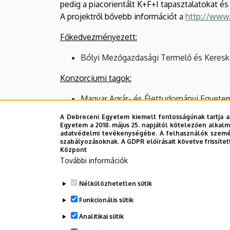
pedig a piacorientált K+F+I tapasztalatokat és
A projektről bővebb információt a
http://www
Főkedvezményezett:
Bólyi Mezőgazdasági Termelő és Keresk
Konzorciumi tagok:
Magyar Agrár- és Élettudományi Egyete
Debreceni Egyetem - Támogatási összeg:
A Debreceni Egyetem kiemelt fontosságúnak tartja a
Egyetem a 2018. május 25. napjától kötelezően alkalm
adatvédelmi tevékenységébe. A felhasználók személ
szabályozásoknak. A GDPR előírásait követve frissítet
Központ
További információk
Nélkülözhetetlen sütik
Funkcionális sütik
Analitikai sütik