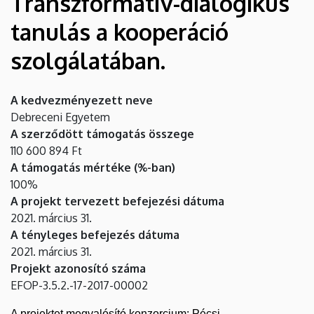
Transzformatív-dialogikus
gyakorlatorientált
tanulás a kooperáció
fejlesztése.
szolgálatában.
Transzformatív-
dialogikus
A kedvezményezett neve
Debreceni Egyetem
tanulás
A szerződött támogatás összege
110 600 894 Ft
a
A támogatás mértéke (%-ban)
kooperáció
100%
A projekt tervezett befejezési dátuma
szolgálatában.
2021. március 31.
A tényleges befejezés dátuma
|
2021. március 31.
Kancellária
Projekt azonosító száma
EFOP-3.5.2.-17-2017-00002
A projektet megvalósító konzorcium: Pécsi