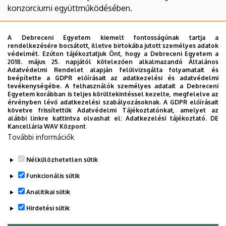
konzorciumi együttműködésében.
EFOP-3.5.2-17-2017-00002 Ösztöndíj felhívás
A Debreceni Egyetem kiemelt fontosságúnak tartja a
rendelkezésére bocsátott, illetve birtokába jutott személyes adatok
EFOP-3.5.2-17-2017-00002 Ösztöndíj
jelentkezési lap
védelmét. Ezúton tájékoztatjuk Önt, hogy a Debreceni Egyetem a
2018. május 25. napjától kötelezően alkalmazandó Általános
„A projekt az Európai Unió támogatásával, a magyar állam
Adatvédelmi Rendelet alapján felülvizsgálta folyamatait és
beépítette a GDPR előírásait az adatkezelési és adatvédelmi
társfinanszírozásával valósult meg.”
tevékenységébe. A felhasználók személyes adatait a Debreceni
Egyetem korábban is teljes körültekintéssel kezelte, megfelelve az
érvényben lévő adatkezelési szabályozásoknak. A GDPR előírásait
követve frissítettük Adatvédelmi Tájékoztatónkat, amelyet az
alábbi linkre kattintva olvashat el:
Adatkezelési tájékoztató.
DE
Kancellária WAV Központ
További információk
Nélkülözhetetlen sütik
Funkcionális sütik
Legutóbbi frissítés:
2026. 06. 30. 14:02
Analitikai sütik
Hirdetési sütik