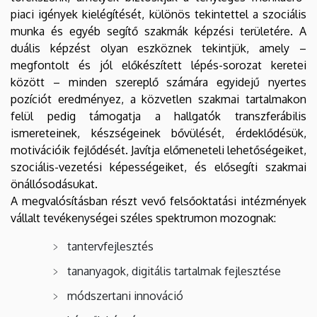
piaci igények kielégítését, különös tekintettel a szociális
munka és egyéb segítő szakmák képzési területére. A
duális képzést olyan eszköznek tekintjük, amely –
megfontolt és jól előkészített lépés-sorozat keretei
között – minden szereplő számára egyidejű nyertes
pozíciót eredményez, a közvetlen szakmai tartalmakon
felül pedig támogatja a hallgatók transzferábilis
ismereteinek, készségeinek bővülését, érdeklődésük,
motivációik fejlődését. Javítja előmeneteli lehetőségeiket,
szociális-vezetési képességeiket, és elősegíti szakmai
önállósodásukat.
A megvalósításban részt vevő felsőoktatási intézmények
vállalt tevékenységei széles spektrumon mozognak:
tantervfejlesztés
tananyagok, digitális tartalmak fejlesztése
módszertani innováció