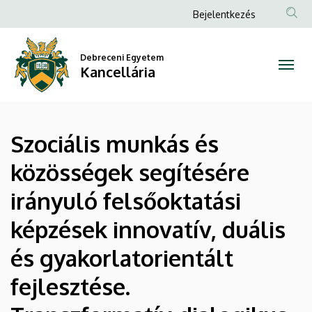
Szociális
Ugrás
Anonim
Bejelentkezés
a
Felhasználói
munkás
tartalomra
fiók
Debreceni Egyetem
és
Kancellária
menüje
közösségek
segítésére
Szociális munkás és
irányuló
közösségek segítésére
felsőoktatási
irányuló felsőoktatási
képzések
képzések innovatív, duális
innovatív,
és gyakorlatorientált
duális
fejlesztése.
és