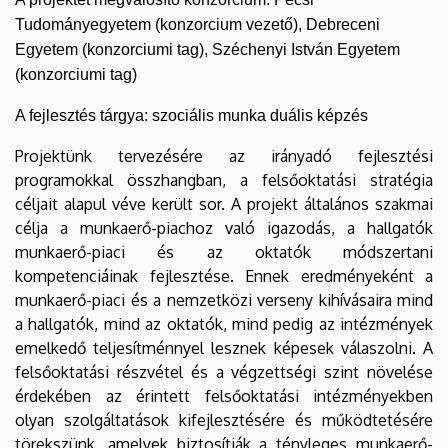
Tudományegyetem (konzorcium vezető), Debreceni
Egyetem (konzorciumi tag), Széchenyi István Egyetem
(konzorciumi tag)
A fejlesztés tárgya: szociális munka duális képzés
Projektünk tervezésére az irányadó fejlesztési
programokkal összhangban, a felsőoktatási stratégia
céljait alapul véve került sor. A projekt általános szakmai
célja a munkaerő-piachoz való igazodás, a hallgatók
munkaerő-piaci és az oktatók módszertani
kompetenciáinak fejlesztése. Ennek eredményeként a
munkaerő-piaci és a nemzetközi verseny kihívásaira mind
a hallgatók, mind az oktatók, mind pedig az intézmények
emelkedő teljesítménnyel lesznek képesek válaszolni. A
felsőoktatási részvétel és a végzettségi szint növelése
érdekében az érintett felsőoktatási intézményekben
olyan szolgáltatások kifejlesztésére és működtetésére
törekszünk, amelyek biztosítják a tényleges munkaerő-