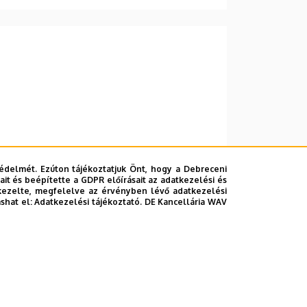
édelmét. Ezúton tájékoztatjuk Önt, hogy a Debreceni
it és beépítette a GDPR előírásait az adatkezelési és
kezelte, megfelelve az érvényben lévő adatkezelési
ashat el:
Adatkezelési tájékoztató.
DE Kancellária WAV