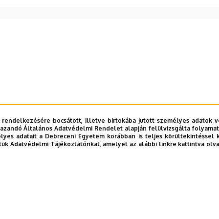
 rendelkezésére bocsátott, illetve birtokába jutott személyes adatok v
azandó Általános Adatvédelmi Rendelet alapján felülvizsgálta folyamata
2023. MÁJUS 09.
yes adatait a Debreceni Egyetem korábban is teljes körültekintéssel 
tük Adatvédelmi Tájékoztatónkat, amelyet az alábbi linkre kattintva olv
Bemutatkozás
A Pályázati Központ rövid bemutatkozója.
TOVÁBB