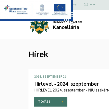
Hírek
Ugrás
Felső
+36 52 512 700
Telefonkönyv
e-mail
a
kapcsolat
|
tartalomra
menü
Kancellária
Debreceni Egyetem
Kancellária
Hírek
2024. SZEPTEMBER 26.
Hírlevél - 2024. szeptember
HÍRLEVÉL 2024. szeptember - NIÜ szakértő
TOVÁBB