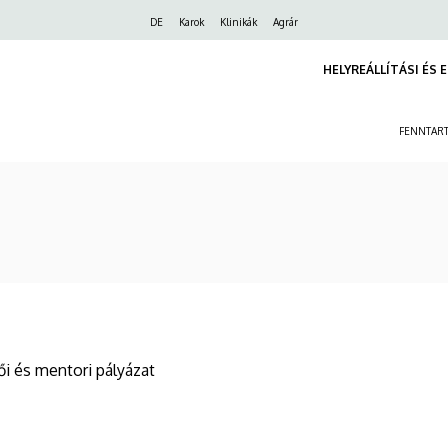
Felső
DE
Karok
Klinikák
Agrár
navigáció
HELYREÁLLÍTÁSI ÉS 
FENNTART
i és mentori pályázat